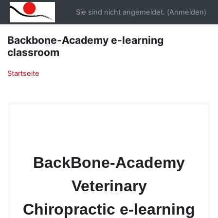
Zum Hauptinhalt
Sie sind nicht angemeldet. (
Anmelden
)
Backbone-Academy e-learning
classroom
Startseite
BackBone-Academy
Veterinary
Chiropractic
e-learning